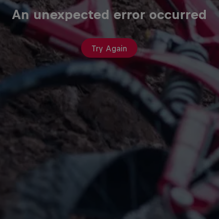
An unexpected error occurred
Try Again