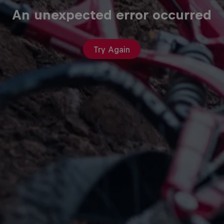
An unexpected error occurred
Try Again