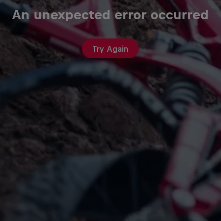
An unexpected error occurred
Try Again