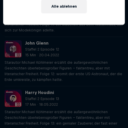
15 Min · 23.03.2022
Alle ablehnen
Starautor Michael Köhlmeier erzählt die außergewöhnlichen
Geschichten überlebensgroßer Figuren – faktentreu, aber mit
literarischer Freiheit. Folge 11: ein Mädchen aus dem Waisenhaus, das
sich zur Modekönigin adelte.
John Glenn
Staffel 2 Episode 12
15 Min · 20.04.2022
Starautor Michael Köhlmeier erzählt die außergewöhnlichen
Geschichten überlebensgroßer Figuren – faktentreu, aber mit
literarischer Freiheit. Folge 12: womit der erste US-Astronaut, der die
Erde umkreiste, zu kämpfen hatte.
Harry Houdini
Staffel 2 Episode 13
17 Min · 18.05.2022
Starautor Michael Köhlmeier erzählt die außergewöhnlichen
Geschichten überlebensgroßer Figuren – faktentreu, aber mit
literarischer Freiheit. Folge 13: ein genialer Zauberer, der fast einer