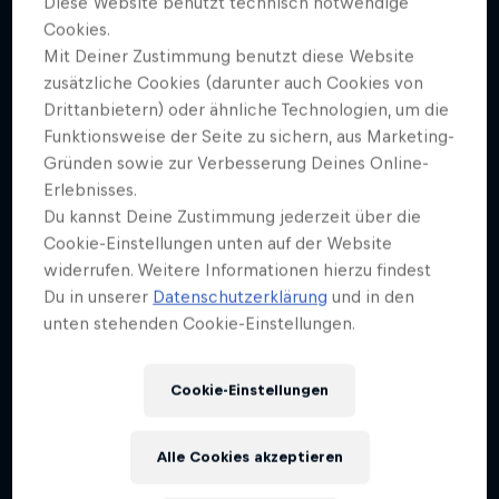
Diese Website benutzt technisch notwendige
HEADER-BILD
Cookies.
Bene Rohlmann, Claudia Meiert, Getty Images
Mit Deiner Zustimmung benutzt diese Website
zusätzliche Cookies (darunter auch Cookies von
COVER ARTWORK
Drittanbietern) oder ähnliche Technologien, um die
Bene Rohlmann, Claudia Meitert, Getty Images
Funktionsweise der Seite zu sichern, aus Marketing-
Gründen sowie zur Verbesserung Deines Online-
Erlebnisses.
Der Vorarlberger Schriftsteller erzählt jeden Monat
Du kannst Deine Zustimmung jederzeit über die
eine Geschichte über moderne Helden. Im 19. Teil
Cookie-Einstellungen unten auf der Website
der Serie porträtiert er den österreichischen
widerrufen. Weitere Informationen hierzu findest
Skirennläufer, der 1962 Weltmeister im Riesenslalom
Du in unserer
Datenschutzerklärung
und in den
und 1964 Olympiasieger in der Abfahrt wurde.
unten stehenden Cookie-Einstellungen.
Cookie-Einstellungen
STAFFEL 1
STAFFEL 2
STAFFEL 3
Alle Cookies akzeptieren
Coco Chanel
Staffel 2 Episode 11