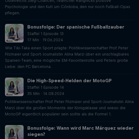
Österreichs Sieg-Chancen, Teamchef Rangnicks positive
Psychologie und den Kult um Córdoba, den nur noch Fußball-Opas
pflegen.
Bonusfolge: Der spanische Fußballzauber
Staffel 1 Episode 13
17 Min · 19.06.2024
Wie Tiki-Taka einen Sport prägte: Politikwissenschafter Prof. Peter
Filzmaier und Sport-Journalistin Alina Marzi über ein unschlagbares
Spanien-Team, eine mögliche EM-Favoritenrolle und Peters große
Liebe: den FC Barcelona.
Die High-Speed-Helden der MotoGP
Staffel 1 Episode 14
35 Min · 14.08.2024
Politikwissenschafter Prof. Peter Filzmaier und Sport-Journalistin Alina
Marzi über die großen Momente der Königsklasse und wieso die
MotoGP eigentlich populärer sein sollte als die Formel 1.
Bonusfolge: Wann wird Marc Márquez wieder
siegen?