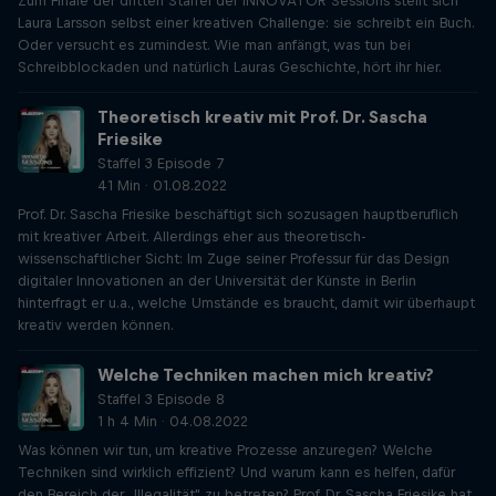
Zum Finale der dritten Staffel der INNOVATOR Sessions stellt sich
Laura Larsson selbst einer kreativen Challenge: sie schreibt ein Buch.
Oder versucht es zumindest. Wie man anfängt, was tun bei
Schreibblockaden und natürlich Lauras Geschichte, hört ihr hier.
Theoretisch kreativ mit Prof. Dr. Sascha
Friesike
Staffel 3 Episode 7
41 Min · 01.08.2022
Prof. Dr. Sascha Friesike beschäftigt sich sozusagen hauptberuflich
mit kreativer Arbeit. Allerdings eher aus theoretisch-
wissenschaftlicher Sicht: Im Zuge seiner Professur für das Design
digitaler Innovationen an der Universität der Künste in Berlin
hinterfragt er u.a., welche Umstände es braucht, damit wir überhaupt
kreativ werden können.
Welche Techniken machen mich kreativ?
Staffel 3 Episode 8
1 h 4 Min · 04.08.2022
Was können wir tun, um kreative Prozesse anzuregen? Welche
Techniken sind wirklich effizient? Und warum kann es helfen, dafür
den Bereich der „Illegalität" zu betreten? Prof. Dr. Sascha Friesike hat