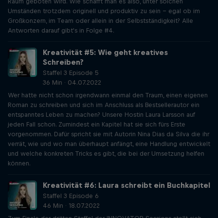
Raum geboten wird. Wie schafft man es also, unter solchen
Umständen trotzdem originell und produktiv zu sein – egal ob im
Großkonzern, im Team oder allein in der Selbstständigkeit? Alle
Antworten darauf gibt's in Folge #4.
Kreativität #5: Wie geht kreatives
Schreiben?
Staffel 3 Episode 5
36 Min · 04.07.2022
Wer hatte nicht schon irgendwann einmal den Traum, einen eigenen
Roman zu schreiben und sich im Anschluss als Bestsellerautor ein
entspanntes Leben zu machen? Unsere Hostin Laura Larsson auf
jeden Fall schon. Zumindest ein Kapitel hat sie sich fürs Erste
vorgenommen. Dafür spricht sie mit Autorin Nina Dias da Silva die ihr
verrät, wie und wo man überhaupt anfängt, eine Handlung entwickelt
und welche konkreten Tricks es gibt, die bei der Umsetzung helfen
können.
Kreativität #6: Laura schreibt ein Buchkapitel
Staffel 3 Episode 6
46 Min · 18.07.2022