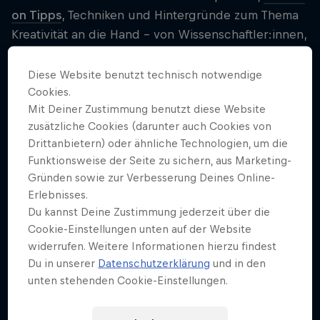
on Tipps
, Techniken und Hintergründe zum Thema
Kreativität an die Hand – von Wissenschaftler:innen,
kreativen Macher:innen und eigenen Erfahrungen
unserer Hostin Laura Larsson.
Diese Website benutzt technisch notwendige
Cookies.
In der ersten von sechs Folgen zum Fokusthema
Mit Deiner Zustimmung benutzt diese Website
„Kreativität" spricht Laura Larsson mit Expert:innen
zusätzliche Cookies (darunter auch Cookies von
über die Kreativitätstheorie, was im Gehirn passiert,
Drittanbietern) oder ähnliche Technologien, um die
Funktionsweise der Seite zu sichern, aus Marketing-
wenn wir kreativ sind und wie wir mit diesem
Gründen sowie zur Verbesserung Deines Online-
Wissen kreativer werden können. Außerdem hat
Erlebnisses.
Laura mit Leuten aus verschiedenen kreativen
Du kannst Deine Zustimmung jederzeit über die
Bereichen über deren Arbeit gesprochen, darunter
Cookie-Einstellungen unten auf der Website
Gründerin und Podcasterin Toyah Diebel, die
widerrufen. Weitere Informationen hierzu findest
Macher:innen von „Alman Memes“ oder Dora
Du in unserer
Datenschutzerklärung
und in den
Osinde von der Agentur Granny.
unten stehenden Cookie-Einstellungen.