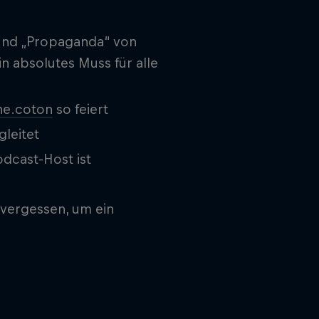
 und „Propaganda“ von
n absolutes Muss für alle
he.coton
so feiert
leitet
dcast-Host ist
 vergessen, um ein