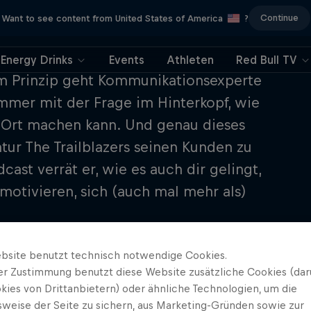
Continue
Want to see content from United States of America
?
Energy Drinks
Events
Athleten
Red Bull TV
em Prinzip geht Kommunikationsexperte
Immer mit der Frage im Hinterkopf, wie
 Ort machen kann. Und genau dieses
tur The Trailblazers seinen Kunden zu
ast verrät er, wie es auch dir gelingt,
motivieren, sich (auch mal mehr als)
bsite benutzt technisch notwendige Cookies.
er Zustimmung benutzt diese Website zusätzliche Cookies (dar
kies von Drittanbietern) oder ähnliche Technologien, um die
sweise der Seite zu sichern, aus Marketing-Gründen sowie zur