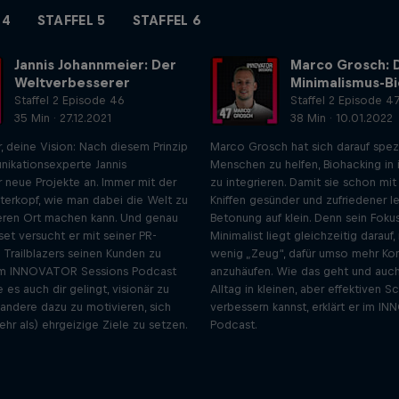
 4
STAFFEL 5
STAFFEL 6
Jannis Johannmeier: Der
Marco Grosch: 
Weltverbesserer
Minimalismus-B
Staffel 2 Episode 46
Staffel 2 Episode 4
35 Min · 27.12.2021
38 Min · 10.01.2022
, deine Vision: Nach diesem Prinzip
Marco Grosch hat sich darauf spezia
ikationsexperte Jannis
Menschen zu helfen, Biohacking in i
 neue Projekte an. Immer mit der
zu integrieren. Damit sie schon mit
nterkopf, wie man dabei die Welt zu
Kniffen gesünder und zufriedener l
ren Ort machen kann. Und genau
Betonung auf klein. Denn sein Fokus
et versucht er mit seiner PR-
Minimalist liegt gleichzeitig darauf
 Trailblazers seinen Kunden zu
wenig „Zeug“, dafür umso mehr K
 Im INNOVATOR Sessions Podcast
anzuhäufen. Wie das geht und auc
e es auch dir gelingt, visionär zu
Alltag in kleinen, aber effektiven Sc
andere dazu zu motivieren, sich
verbessern kannst, erklärt er im 
hr als) ehrgeizige Ziele zu setzen.
Podcast.