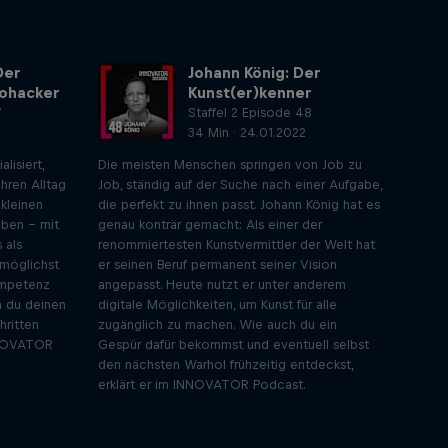
Der
Johann König: Der
iohacker
Kunst(er)kenner
7
Staffel 2 Episode 48
34 Min · 24.01.2022
lisiert,
Die meisten Menschen springen von Job zu
hren Alltag
Job, ständig auf der Suche nach einer Aufgabe,
 kleinen
die perfekt zu ihnen passt. Johann König hat es
eben – mit
genau konträr gemacht: Als einer der
 als
renommiertesten Kunstvermittler der Welt hat
, möglichst
er seinen Beruf permanent seiner Vision
ompetenz
angepasst. Heute nutzt er unter anderem
h du deinen
digitale Möglichkeiten, um Kunst für alle
hritten
zugänglich zu machen. Wie auch du ein
INNOVATOR
Gespür dafür bekommst und eventuell selbst
den nächsten Warhol frühzeitig entdeckst,
erklärt er im INNOVATOR Podcast.