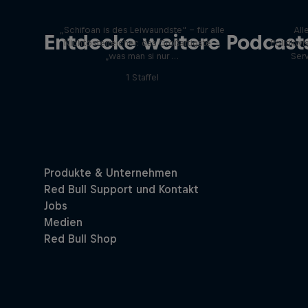
Snow & Talk
„Schifoan is des Leiwaundste“ – für alle
All
Entdecke weitere Podcasts
Nichtösterreicher: das Großartigste –,
Politikwi
„was man si nur …
Ser
1 Staffel