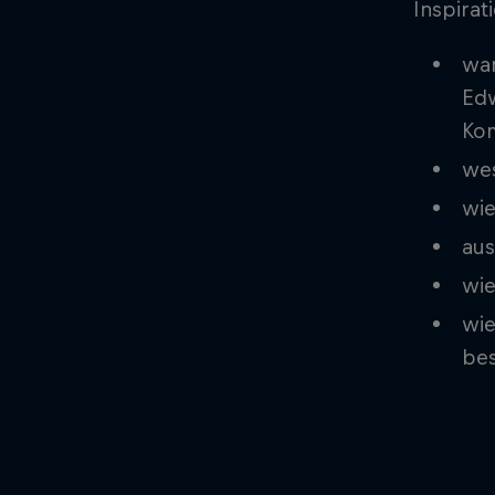
Inspirat
war
Edw
Kom
wes
wie
aus
wie
wie
be