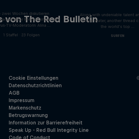
Sport am Wort
Family Crest Podc
e zwei Wochen diskutieren
Along with undeniable talent a
 von The Red Bulletin
ssenschaftler Peter Filzmaier und
for the water, another thread 
vus-TV-Moderatorin Alina …
the world’s top …
1 Staffel · 23 Folgen
SURFEN