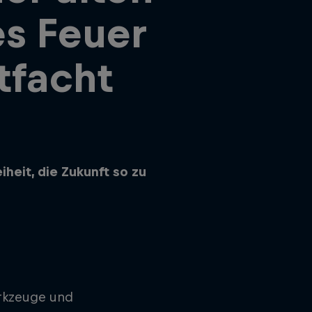
es Feuer
tfacht
heit, die Zukunft so zu
erkzeuge und