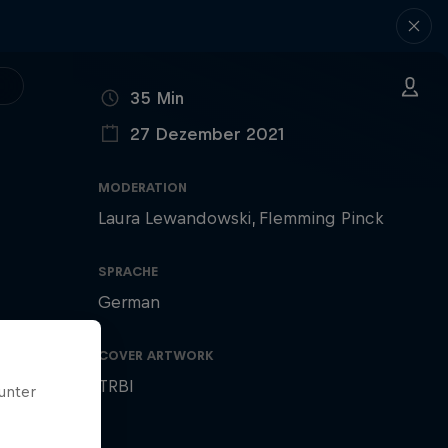
LÄNGE
35 Min
27 Dezember 2021
VERÖFFENTLICHT AM
MODERATION
Laura Lewandowski
Flemming Pinck
SPRACHE
German
COVER ARTWORK
TRBI
unter