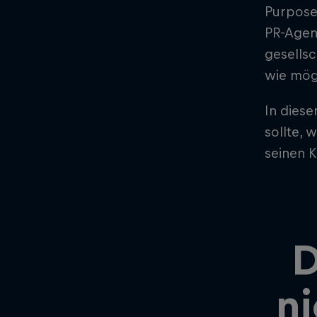
Purpose,
PR-Age
gesellsc
wie mögl
In diese
sollte, 
seinen K
D
ni