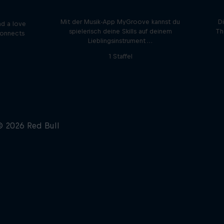
MyGroove Podcast
ast
Mit der Musik-App MyGroove kannst du
D
nd a love
spielerisch deine Skills auf deinem
Th
connects
Lieblingsinstrument …
1 Staffel