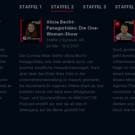
STAFFEL 1
STAFFEL 2
STAFFEL 3
STAFFEL
r
Alicia Becht-
Panagiotides: Die One-
Woman-Show
Staffel 2 Episode 45
36 Min · 13.12.2021
 so
Groß, größer
ness-
Die Corona-Krise stellte Alicia Becht-
geht Kommun
her
Panagiotides, wie viele andere auch, vor
Johannmeier
ef
enorme berufliche Herausforderungen. Statt
Frage im Hi
aber über das Ende ihres Jobs in der
einem besse
ncen
Unternehmensberatung zu trauern, gründete
dieses Minds
 Maß an
sie kurzerhand ihr eigenes Online-Start-up und
Agentur The
iner
betreibt heute mit Akira eine erfolgreiche
vermitteln.
s
Yoga- und Sportplattform. Im INNOVATOR
verrät er, wi
Podcast erzählt sie, wie sie all das im
denken und 
Alleingang auf die Beine gestellt hat.
(auch mal me