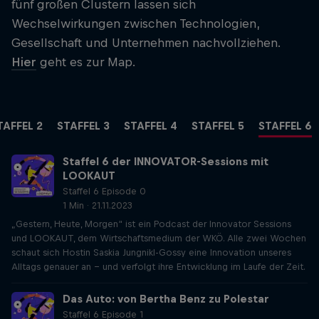
fünf großen Clustern lassen sich
Wechselwirkungen zwischen Technologien,
Gesellschaft und Unternehmen nachvollziehen.
Hier
geht es zur Map.
TAFFEL 2
STAFFEL 3
STAFFEL 4
STAFFEL 5
STAFFEL 6
Staffel 6 der INNOVATOR-Sessions mit
LOOKAUT
Staffel 6 Episode 0
1 Min · 21.11.2023
„Gestern, Heute, Morgen“ ist ein Podcast der Innovator Sessions
und LOOKAUT, dem Wirtschaftsmedium der WKÖ. Alle zwei Wochen
schaut sich Hostin Saskia Jungnikl-Gossy eine Innovation unseres
Alltags genauer an – und verfolgt ihre Entwicklung im Laufe der Zeit.
Das Auto: von Bertha Benz zu Polestar
Staffel 6 Episode 1