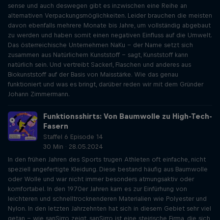
sense und auch deswegen gibt es inzwischen eine Reihe an
alternativen Verpackungsmöglichkeiten. Leider brauchen die meisten
davon ebenfalls mehrere Monate bis Jahre, um vollständig abgebaut
zu werden und haben somit einen negativen Einfluss auf die Umwelt.
Das österreichische Unternehmen NaKu – der Name setzt sich
zusammen aus Natürlichem Kunststoff – sagt, Kunststoff kann
natürlich sein. Und vertreibt Sackerl, Flaschen und anderes aus
Biokunststoff auf der Basis von Maisstärke. Wie das genau
funktioniert und was es bringt, darüber reden wir mit dem Gründer
Johann Zimmermann.
Funktionsshirts: Von Baumwolle zu High-Tech-
Fasern
Staffel 6 Episode 14
30 Min · 28.05.2024
In den frühen Jahren des Sports trugen Athleten oft einfache, nicht
speziell angefertigte Kleidung. Diese bestand häufig aus Baumwolle
oder Wolle und war nicht immer besonders atmungsaktiv oder
komfortabel. In den 1970er Jahren kam es zur Einfürhung von
leichteren und schnelltrocknenderen Materialien wie Polyester und
Nylon. In den letzten Jahrzehnten hat sich in diesem Gebiet sehr viel
getan - wie sanSirro zeigt. sanSirro ist eine steirische Firma, die sich