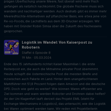
prägen Überfischung unsere Meere, fast überall wird mehr Fisch
gefangen als natürlich nachkommt. Die globale Fischerei muss sich
wandeln und nachhaltiger werden. Auch deshalb gibt es immer mehr
Meeresfrüchte-Alternativen auf pflanzlicher Basis, wie etwa jene von
Re-vo-Foods, die Lachsfilets aus dem 3D-Drucker erzeugen. Wir
haben mit Gründer Robin Simsa über die Zukunft des Fischessens
gesprochen.
Logistik im Wandel: Von Kaiserpost zu
Robotern
Staffel 6 Episode 8
19 Min · 05.03.2024
Ende des 15 Jahrhunderts richtet Kaiser Maximilian I. die erste
Reiterpost ein, die auch die Mitnahme privater Post übernimmt.
Heute schupft die österreichische Post die meisten Briefe und
inzwischen auch Pakete im Land. Hinter dem unangefochtenen
Marktführer mit 51,8 Prozent folgen dann Amazon und die deutsche
DPD. Doch wie geht es weiter? Wie können Waren effizienter ans
Ziel kommen und wann werden Roboter und Drohnen dabei helfen?
An der Uni Klagenfurt läuft derzeit das Projekt EMIL (steht für
Exchange Mechanisms in Logistics), das untersucht, wie die Logistik
bei Waren optimiert werden kann. Wir reden mit Projektleiterin