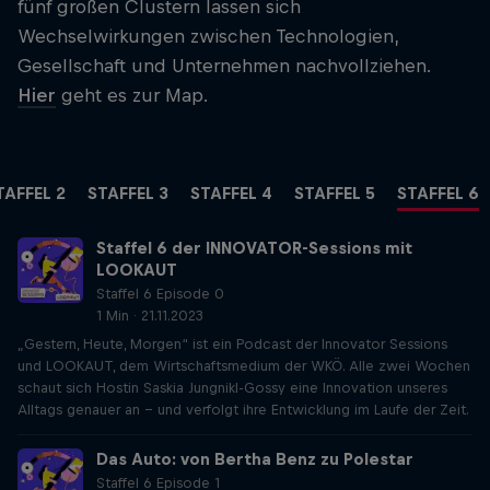
fünf großen Clustern lassen sich
Wechselwirkungen zwischen Technologien,
Gesellschaft und Unternehmen nachvollziehen.
Hier
geht es zur Map.
TAFFEL 2
STAFFEL 3
STAFFEL 4
STAFFEL 5
STAFFEL 6
Staffel 6 der INNOVATOR-Sessions mit
LOOKAUT
Staffel 6 Episode 0
1 Min · 21.11.2023
„Gestern, Heute, Morgen“ ist ein Podcast der Innovator Sessions
und LOOKAUT, dem Wirtschaftsmedium der WKÖ. Alle zwei Wochen
schaut sich Hostin Saskia Jungnikl-Gossy eine Innovation unseres
Alltags genauer an – und verfolgt ihre Entwicklung im Laufe der Zeit.
Das Auto: von Bertha Benz zu Polestar
Staffel 6 Episode 1