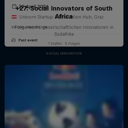
29 April 2026
+27: Social Innovators of South
Africa
Unicorn Startup & Innovation Hub, Graz
Folge sechs gesellschaftlichen Innovatoren in
SOCIAL INNOVATION
Südafrika
Past event
1 Staffel · 5 Folgen
SOCIAL INNOVATION