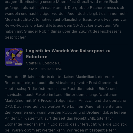
prägen Überfischung unsere Meere, fast überall wird mehr Fisch
gefangen als natürlich nachkommt. Die globale Fischerei muss sich
wandeln und nachhaltiger werden. Auch deshalb gibt es immer mehr
Meeresfrüchte-Alternativen auf pflanzlicher Basis, wie etwa jene von
Re-vo-Foods, die Lachsfilets aus dem 3D-Drucker erzeugen. Wir
haben mit Gründer Robin Simsa über die Zukunft des Fischessens
gesprochen.
Logistik im Wandel: Von Kaiserpost zu
Robotern
Staffel 6 Episode 8
19 Min · 05.03.2024
Ende des 15 Jahrhunderts richtet Kaiser Maximilian I. die erste
Reiterpost ein, die auch die Mitnahme privater Post übernimmt.
Heute schupft die österreichische Post die meisten Briefe und
inzwischen auch Pakete im Land. Hinter dem unangefochtenen
Marktführer mit 51,8 Prozent folgen dann Amazon und die deutsche
DPD. Doch wie geht es weiter? Wie können Waren effizienter ans
Ziel kommen und wann werden Roboter und Drohnen dabei helfen?
An der Uni Klagenfurt läuft derzeit das Projekt EMIL (steht für
Exchange Mechanisms in Logistics), das untersucht, wie die Logistik
bei Waren optimiert werden kann. Wir reden mit Projektleiterin