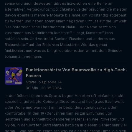
sense und auch deswegen gibt es inzwischen eine Reihe an
alternativen Verpackungsmöglichkeiten. Leider brauchen die meisten
davon ebenfalls mehrere Monate bis Jahre, um vollständig abgebaut
zu werden und haben somit einen negativen Einfluss auf die Umwelt.
Das österreichische Unternehmen NaKu – der Name setzt sich
zusammen aus Natürlichem Kunststoff – sagt, Kunststoff kann
natürlich sein. Und vertreibt Sackerl, Flaschen und anderes aus
Biokunststoff auf der Basis von Maisstärke. Wie das genau
funktioniert und was es bringt, darüber reden wir mit dem Gründer
Johann Zimmermann.
Funktionsshirts: Von Baumwolle zu High-Tech-
Fasern
Staffel 6 Episode 14
30 Min · 28.05.2024
In den frühen Jahren des Sports trugen Athleten oft einfache, nicht
speziell angefertigte Kleidung. Diese bestand häufig aus Baumwolle
oder Wolle und war nicht immer besonders atmungsaktiv oder
komfortabel. In den 1970er Jahren kam es zur Einfürhung von
leichteren und schnelltrocknenderen Materialien wie Polyester und
Nylon. In den letzten Jahrzehnten hat sich in diesem Gebiet sehr viel
getan - wie sanSirro zeigt. sanSirro ist eine steirische Firma, die sich