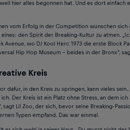
, weil hier alles begonnen hat. Und es dort einfach
en vom Erfolg in der Competition wünschen sich d
 eines: den Spirit der Breaking-Kultur zu atmen. „Ic
k Avenue, wo DJ Kool Herc 1973 die erste Block Pa
ersal Hip Hop Museum – beides in der Bronx“, sagt
reative Kreis
r dafür, in den Kreis zu springen, kann vieles sein
e ich. Der Kreis ist ein Platz ohne Stress, an dem ic
, sagt Lil Zoo, der sich, bevor seine Breaking-Passio
ernen Typen empfand. Das war einmal.
hlt er sich wohl in seiner Haut. „Du musst nicht der