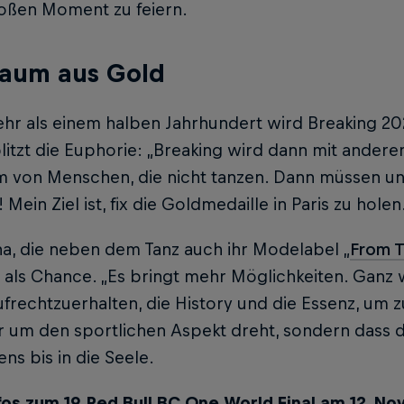
roßen Moment zu feiern.
raum aus Gold
hr als einem halben Jahrhundert wird Breaking 202
litzt die Euphorie: „Breaking wird dann mit ande
m von Menschen, die nicht tanzen. Dann müssen uns
Mein Ziel ist, fix die Goldmedaille in Paris zu holen
a, die neben dem Tanz auch ihr Modelabel „
From T
als Chance. „Es bringt mehr Möglichkeiten. Ganz wi
ufrechtzuerhalten, die History und die Essenz, um z
r um den sportlichen Aspekt dreht, sondern dass der
ns bis in die Seele.
fos zum 19. Red Bull BC One World Final am 12. N