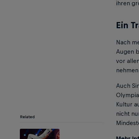
ihren g
Ein T
Nach me
Augen b
vor alle
nehmen! 
Auch Sin
Olympia 
Kultur a
nicht nu
Related
Mindeste
Mehr In