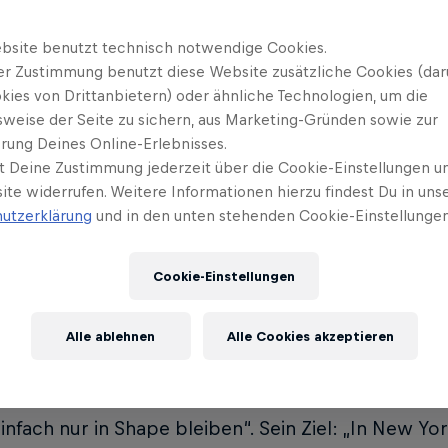
k City an – mit großen Plänen, gegen 60 andere Tä
hiedenen Ländern. Ihr Plan?
bsite benutzt technisch notwendige Cookies.
er Zustimmung benutzt diese Website zusätzliche Cookies (dar
gelernt, immer bereit für Plan B zu sein: „Ich foku
kies von Drittanbietern) oder ähnliche Technologien, um die
f die Musik und die Kreativität im Tanz. Akrobatis
sweise der Seite zu sichern, aus Marketing-Gründen sowie zur
rung Deines Online-Erlebnisses.
e Verletzungen im Schulter- und Nackenbereich re
t Deine Zustimmung jederzeit über die Cookie-Einstellungen un
n finde ich andere Wege, mache mehr tänzerisch.
ite widerrufen. Weitere Informationen hierzu findest Du in uns
utzerklärung
und in den unten stehenden Cookie-Einstellungen
große Competition in den USA gilt: Yoga und Ausda
nal-Tag den Magen eher leer lassen, nur ein paar 
Cookie-Einstellungen
ntal ordnen. Sina: „Damit ich sie schnell parat h
 Moment lassen kann.“
Alle ablehnen
Alle Cookies akzeptieren
ommt aus Casablanca, lebt seit sieben Jahren in In
l an World Finals teilgenommen – und eines sogar 
einfach nur in Shape bleiben“. Sein Ziel: „In New Yo