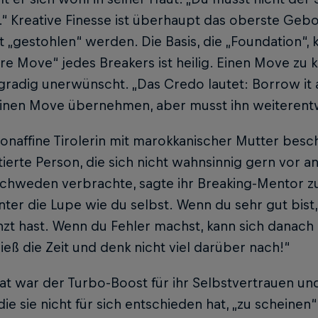
l.“ Kreative Finesse ist überhaupt das oberste Gebot
ht „gestohlen“ werden. Die Basis, die „Foundation“, 
re Move“ jedes Breakers ist heilig. Einen Move zu 
gradig unerwünscht. „Das Credo lautet: Borrow it an
inen Move übernehmen, aber musst ihn weiterentwic
ionaffine Tirolerin mit marokkanischer Mutter besch
tierte Person, die sich nicht wahnsinnig gern vor a
Schweden verbrachte, sagte ihr Breaking-Mentor zu
ter die Lupe wie du selbst. Wenn du sehr gut bist,
zt hast. Wenn du Fehler machst, kann sich danach 
ieß die Zeit und denk nicht viel darüber nach!“
at war der Turbo-Boost für ihr Selbstvertrauen und 
 die sie nicht für sich entschieden hat, „zu scheinen