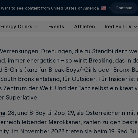
Continue
Want to see content from United States of America
?
Energy Drinks
Events
Athleten
Red Bull TV
 Verrenkungen, Drehungen, die zu Standbildern we
d, immer energetisch – so wirkt Breaking, das in d
 B-Girls (kurz für Break-Boys/-Girls oder Bronx-Bo
South Bronx entstand, für Outsider. Für Insider ist 
s Zentrum der Welt. Und der Tanz selbst ein kreati
er Superlative.
ina
, 28, und B-Boy Lil Zoo, 29, sie Österreicherin m
terreich lebender Marokkaner, zählen zu den beste
ty. Im November 2022 treten sie beim 19. Red Bull