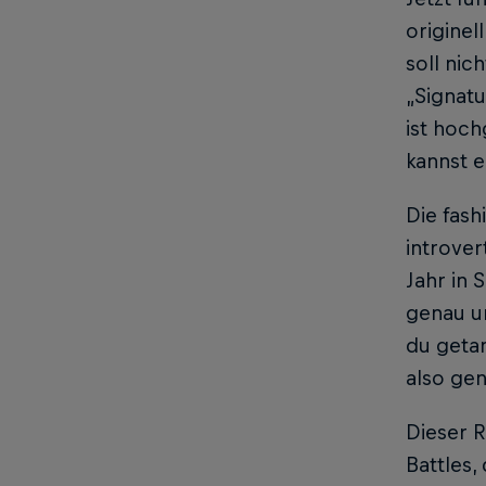
originel
soll nic
„Signatu
ist hoch
kannst e
Die fash
introver
Jahr in 
genau un
du getan
also gen
Dieser R
Battles,