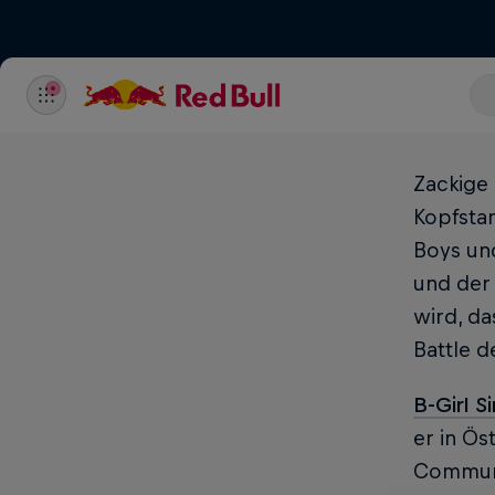
Zackige
Kopfstan
Boys und
und der 
wird, da
Battle d
B-Girl S
er in Ös
Communi