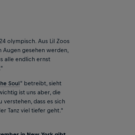
4 olympisch. Aus Lil Zoos
ren Augen gesehen werden,
 alle endlich ernst
.“
he Soul
“ betreibt, sieht
chtig ist uns aber, die
u verstehen, dass es sich
 Tanz viel tiefer geht.“
ovember in New York gibt