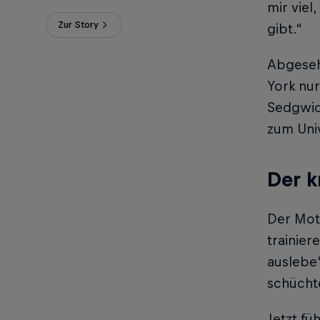
mir viel
Zur Story
gibt.“
Abgeseh
York nur
Sedgwic
zum Univ
Der k
Der Moto
trainier
auslebe“
schücht
Jetzt fü