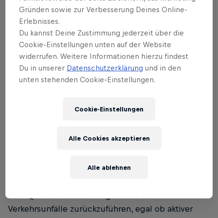
eine inkomplette Lähmung haben, also nicht alle
Gründen sowie zur Verbesserung Deines Online-
Nervenfasern durchtrennt sind, wirkt es
Erlebnisses.
wahrscheinlich besser.
Du kannst Deine Zustimmung jederzeit über die
Cookie-Einstellungen unten auf der Website
widerrufen. Weitere Informationen hierzu findest
Was fast alle Patienten betrifft: Es ist
Du in unserer
Datenschutzerklärung
und in den
meist ein einziger Augenblick, der alles
unten stehenden Cookie-Einstellungen.
verändert. Gibt es denn
Gesellschaftsgruppen, die besonders
Cookie-Einstellungen
gefährdet sind?
Alle Cookies akzeptieren
Ja, da gibt es auch tatsächlich Studien dazu. Es ist
weder der Sportler noch der Extremsportler,
Alle ablehnen
sondern der Teilnehmer am Straßenverkehr
besonders gefährdet – also wir alle! 50 Prozent
aller Querschnittslähmungen sind auf
Verkehrsunfälle zurückzuführen, egal ob aktiver