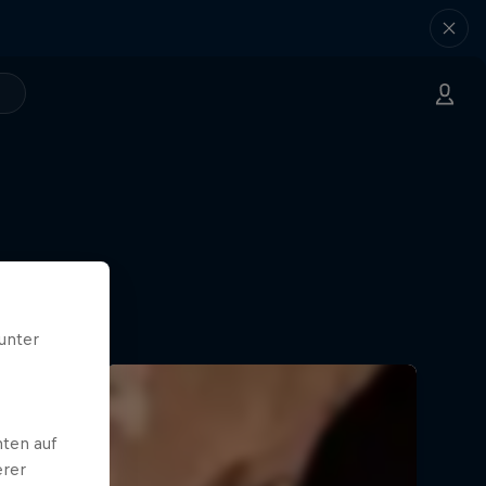
portliche
n.
unter
ten auf
erer