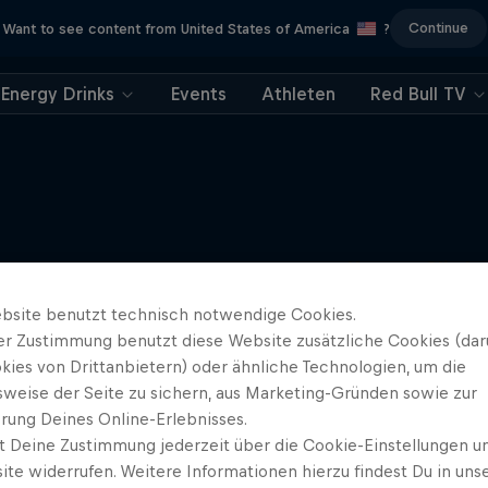
Continue
Want to see content from United States of America
?
Energy Drinks
Events
Athleten
Red Bull TV
Here to Climb
Mehr davon
Ein exklusiver Einblick in das s
bsite benutzt technisch notwendige Cookies.
Leben von Sasha DiGiulia
er Zustimmung benutzt diese Website zusätzliche Cookies (dar
KLETTERN
kies von Drittanbietern) oder ähnliche Technologien, um die
sweise der Seite zu sichern, aus Marketing-Gründen sowie zur
rung Deines Online-Erlebnisses.
t Deine Zustimmung jederzeit über die Cookie-Einstellungen un
ite widerrufen. Weitere Informationen hierzu findest Du in uns