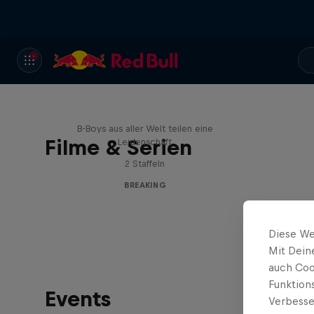
Break'n Reality
B-Boys aus aller Welt teilen eine
Filme & Serien
Leidenschaft
2 Staffeln
BREAKING
Diese We
Mit Dein
auch Coo
Funktion
Events
Verbesse