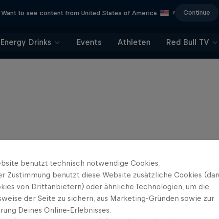
Continue
Want to see content from United States of America
?
Energy Drinks
Events
Athleten
Red Bull TV
bsite benutzt technisch notwendige Cookies.
er Zustimmung benutzt diese Website zusätzliche Cookies (dar
kies von Drittanbietern) oder ähnliche Technologien, um die
sweise der Seite zu sichern, aus Marketing-Gründen sowie zur
rung Deines Online-Erlebnisses.