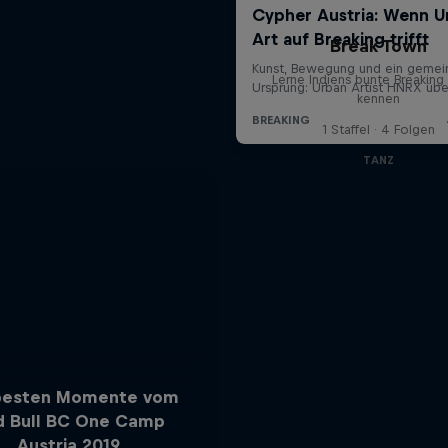
Break Town
Lerne Indiens bunte Breakin
kennen
1 Staffel · 4 Folgen
TANZ
besten Momente vom
d Bull BC One Camp
Austria 2019