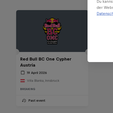
Du kanns
der Webs
Datensch
Red Bull BC One Cypher
Austria
19 April 2026
Villa Blanka, Innsbruck
BREAKING
Past event