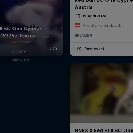
Austria
19 April 2026
Villa Blanka, Innsbruck
Break'n Reality
BREAKING
ys aus aller Welt teilen eine
Leidenschaft
Past event
2 Staffeln
BREAKING