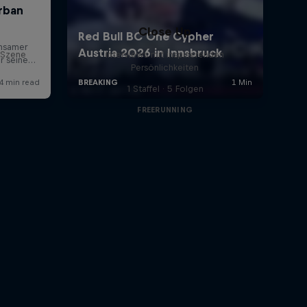
Close Up
g Szene
Interviews mit inspirierenden
Persönlichkeiten
1 Staffel · 5 Folgen
FREERUNNING