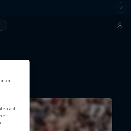
unter
ten auf
erer
.