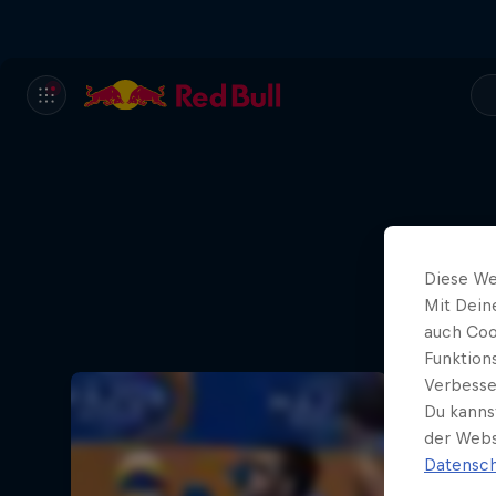
One
Diese We
Mit Dein
Jetzt au
auch Coo
Funktion
Verbesse
Du kanns
der Webs
Datensch