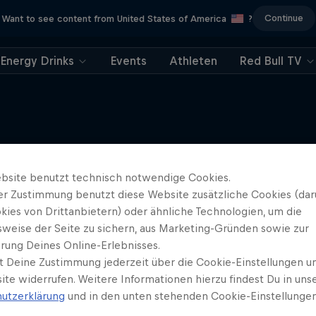
Continue
Want to see content from United States of America
?
Energy Drinks
Events
Athleten
Red Bull TV
 Extraordinary Year
Mehr davon
bsite benutzt technisch notwendige Cookies.
er Zustimmung benutzt diese Website zusätzliche Cookies (dar
f Red Bull TV sowie Amazon Fire
TV und Echo Show
kies von Drittanbietern) oder ähnliche Technologien, um die
sweise der Seite zu sichern, aus Marketing-Gründen sowie zur
FECHTEN
rung Deines Online-Erlebnisses.
t Deine Zustimmung jederzeit über die Cookie-Einstellungen un
ite widerrufen. Weitere Informationen hierzu findest Du in uns
utzerklärung
und in den unten stehenden Cookie-Einstellungen