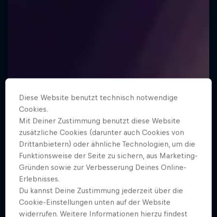
Diese Website benutzt technisch notwendige
Cookies.
Mit Deiner Zustimmung benutzt diese Website
zusätzliche Cookies (darunter auch Cookies von
Drittanbietern) oder ähnliche Technologien, um die
Funktionsweise der Seite zu sichern, aus Marketing-
Gründen sowie zur Verbesserung Deines Online-
Erlebnisses.
Du kannst Deine Zustimmung jederzeit über die
Cookie-Einstellungen unten auf der Website
widerrufen. Weitere Informationen hierzu findest