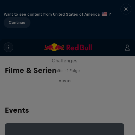
Want to see content from United States of America
?
Continue
Red Bull Trapped
Die Hip-Hop-Escape-Show mit wilden
Challenges
Filme & Serien
1 Staffel · 1 Folge
MUSIC
Events