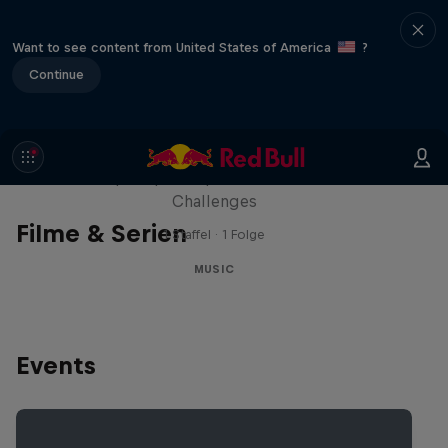
Want to see content from United States of America
?
Continue
Red Bull Trapped
Die Hip-Hop-Escape-Show mit wilden
Challenges
Filme & Serien
1 Staffel · 1 Folge
MUSIC
Events