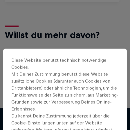
Willst du mehr davon?
Bike
Diese Website benutzt technisch notwendige
Cookies.
Hier findest du alles rund ums Thema
Mountainbike und BMX: Spannende Live-Events,
Mit Deiner Zustimmung benutzt diese Website
Bike-Guides für …
zusätzliche Cookies (darunter auch Cookies von
Drittanbietern) oder ähnliche Technologien, um die
Funktionsweise der Seite zu sichern, aus Marketing-
Gründen sowie zur Verbesserung Deines Online-
Erlebnisses.
Du kannst Deine Zustimmung jederzeit über die
Cookie-Einstellungen unten auf der Website
widerrufen. Weitere Informationen hierzu findest