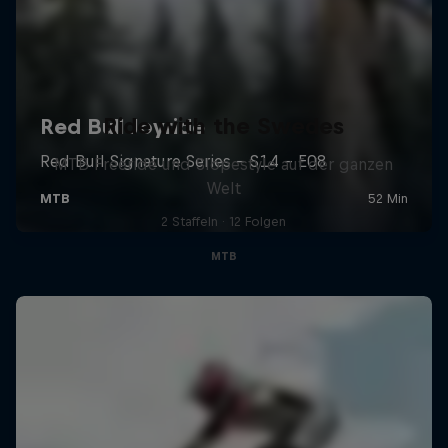
Ride with the Swedes
MTB Freeride und Slopestyle auf der ganzen
Welt
2 Staffeln · 12 Folgen
MTB