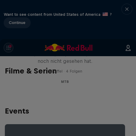
Want to see content from United States of America
?
Continue
Design and Conquer mit Matt
Jones
Ein Mann, drei Slopestyle Tricks, die die Welt
noch nicht gesehen hat.
Filme & Serien
1 Staffel · 4 Folgen
MTB
Events