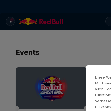
Events
Diese We
Mit Dein
auch Coo
Funktion
Verbesse
Du kanns