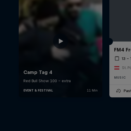
FM4 Fr
13 –
St. P
MUSIC
Pas