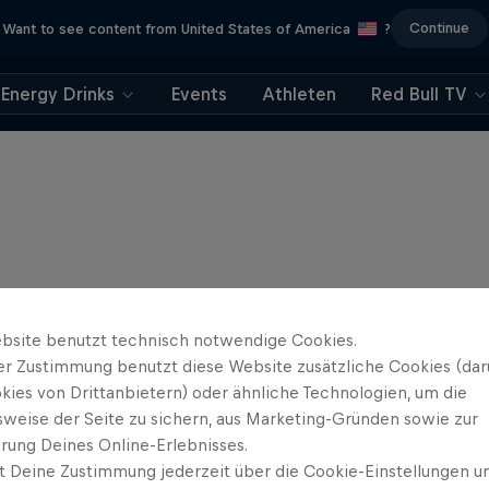
Continue
Want to see content from United States of America
?
Energy Drinks
Events
Athleten
Red Bull TV
bsite benutzt technisch notwendige Cookies.
er Zustimmung benutzt diese Website zusätzliche Cookies (dar
kies von Drittanbietern) oder ähnliche Technologien, um die
sweise der Seite zu sichern, aus Marketing-Gründen sowie zur
rung Deines Online-Erlebnisses.
t Deine Zustimmung jederzeit über die Cookie-Einstellungen un