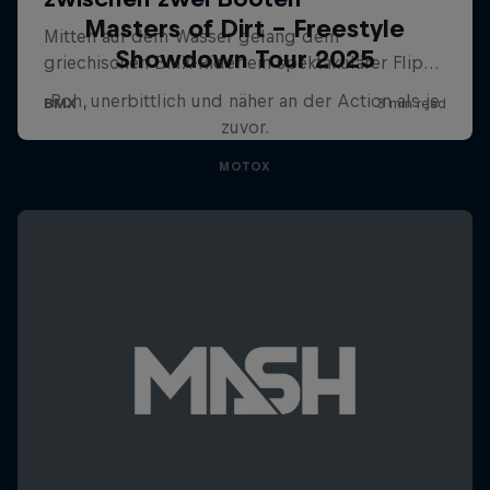
Masters of Dirt – Freestyle
Showdown Tour 2025
Roh, unerbittlich und näher an der Action als je
zuvor.
MOTOX