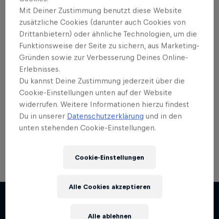
Mit Deiner Zustimmung benutzt diese Website
zusätzliche Cookies (darunter auch Cookies von
Drittanbietern) oder ähnliche Technologien, um die
Funktionsweise der Seite zu sichern, aus Marketing-
Willst du mehr davon?
Gründen sowie zur Verbesserung Deines Online-
Erlebnisses.
Du kannst Deine Zustimmung jederzeit über die
Cookie-Einstellungen unten auf der Website
Bike
widerrufen. Weitere Informationen hierzu findest
Du in unserer
Datenschutzerklärung
und in den
Hier findest du alles rund ums Thema
Mountainbike und BMX: Spannende Live-Events,
unten stehenden Cookie-Einstellungen.
Bike-Guides für …
Cookie-Einstellungen
Alle Cookies akzeptieren
Alle ablehnen