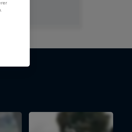
erer
.