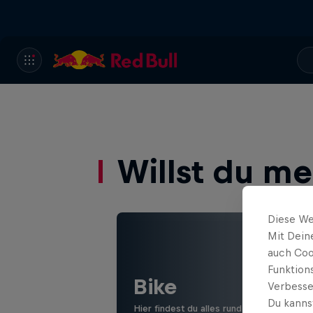
Willst du m
Diese We
Mit Dein
auch Coo
Funktion
Bike
Verbesse
Du kanns
Hier findest du alles rund ums Thema Mo