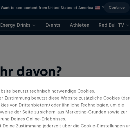
Continue
Want to see content from United States of America
?
Energy Drinks
Events
Athleten
Red Bull TV
ehr davon?
bsite benutzt technisch notwendige Cookies.
er Zustimmung benutzt diese Website zusätzliche Cookies (dar
kies von Drittanbietern) oder ähnliche Technologien, um die
sweise der Seite zu sichern, aus Marketing-Gründen sowie zur
rung Deines Online-Erlebnisses.
t Deine Zustimmung jederzeit über die Cookie-Einstellungen un
untainbike und BMX: Spannende Live-Events, Bike-Guides für …