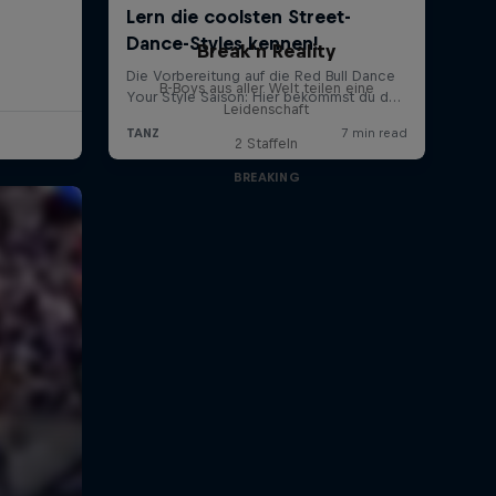
Break'n Reality
B-Boys aus aller Welt teilen eine
Leidenschaft
2 Staffeln
BREAKING