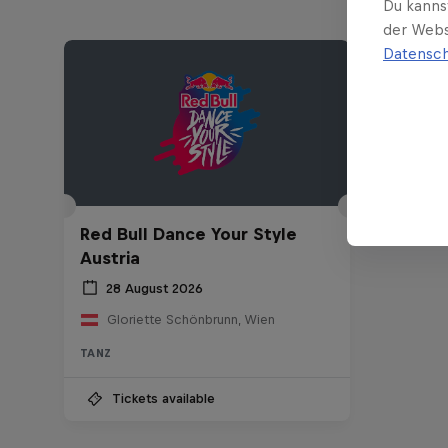
Du kanns
der Webs
Datensch
Red Bull Dance Your Style
Austria
28 August 2026
Gloriette Schönbrunn, Wien
TANZ
Tickets available