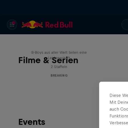
Break'n Reality
B-Boys aus aller Welt teilen eine
Filme & Serien
Leidenschaft
2 Staffeln
BREAKING
Diese We
Mit Dein
auch Coo
Funktion
Events
Verbesse