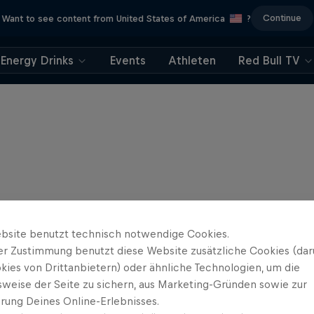
Continue
Want to see content from United States of America
?
Energy Drinks
Events
Athleten
Red Bull TV
bsite benutzt technisch notwendige Cookies.
er Zustimmung benutzt diese Website zusätzliche Cookies (dar
kies von Drittanbietern) oder ähnliche Technologien, um die
sweise der Seite zu sichern, aus Marketing-Gründen sowie zur
rung Deines Online-Erlebnisses.