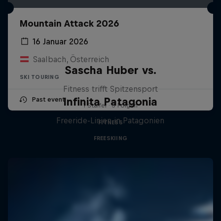
Mountain Attack 2026
16 Januar 2026
Saalbach, Österreich
Sascha Huber vs.
SKI TOURING
Fitness trifft Spitzensport
Infinita Patagonia
Past event
1 Staffel · 3 Folgen
Freeride-Linien in Patagonien
FITNESS
FREESKIING