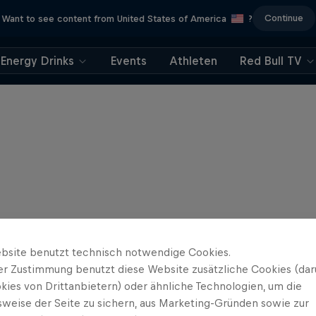
Continue
Want to see content from United States of America
?
Energy Drinks
Events
Athleten
Red Bull TV
bsite benutzt technisch notwendige Cookies.
er Zustimmung benutzt diese Website zusätzliche Cookies (dar
kies von Drittanbietern) oder ähnliche Technologien, um die
sweise der Seite zu sichern, aus Marketing-Gründen sowie zur