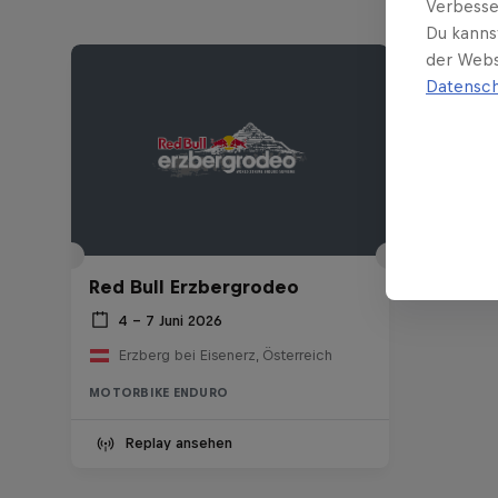
Verbesse
Du kanns
der Webs
Datensch
Red Bull Erzbergrodeo
4 – 7 Juni 2026
Erzberg bei Eisenerz, Österreich
MOTORBIKE ENDURO
Replay ansehen