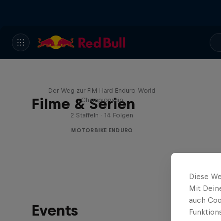
Hard Lines – mit Mani & Bolts
Der Weg zur FIM Hard Enduro World
Filme & Serien
Championship
2 Staffeln · 14 Folgen
MOTORBIKE ENDURO
Diese We
Mit Dein
auch Coo
Events
Funktion