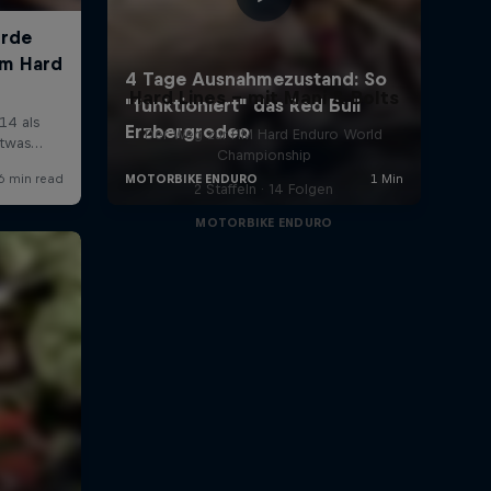
Hard Lines – mit Mani & Bolts
Der Weg zur FIM Hard Enduro World
Championship
2 Staffeln · 14 Folgen
MOTORBIKE ENDURO