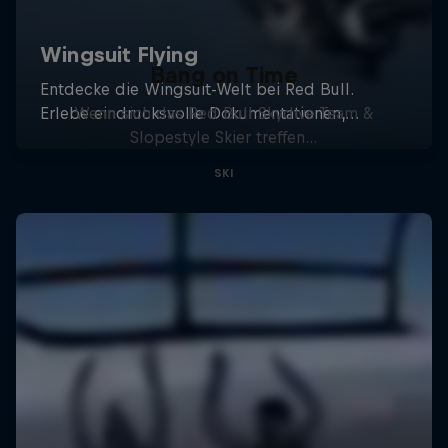
Bang on Time
Wenn sich das Red Bull Skydive Team &
Slopestyle Skier treffen...
SKI