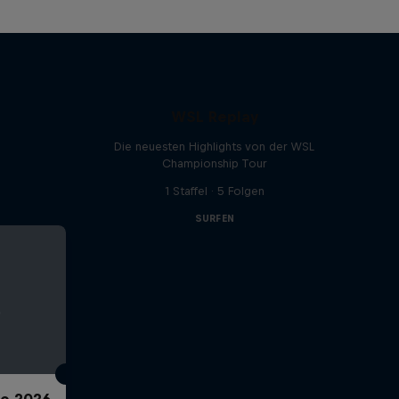
WSL Replay
Die neuesten Highlights von der WSL
Championship Tour
1 Staffel · 5 Folgen
SURFEN
ro 2026