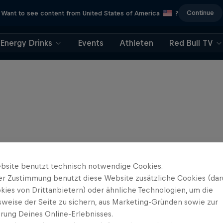
Continue
Want to see content from United States of America
?
Energy Drinks
Events
Athleten
Red Bull TV
bsite benutzt technisch notwendige Cookies.
er Zustimmung benutzt diese Website zusätzliche Cookies (dar
kies von Drittanbietern) oder ähnliche Technologien, um die
sweise der Seite zu sichern, aus Marketing-Gründen sowie zur
rung Deines Online-Erlebnisses.