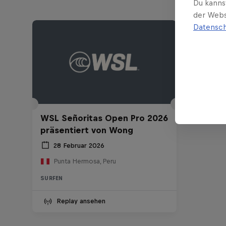
Du kanns
der Webs
Datensch
WSL Señoritas Open Pro 2026
präsentiert von Wong
28 Februar 2026
Punta Hermosa, Peru
SURFEN
Replay ansehen