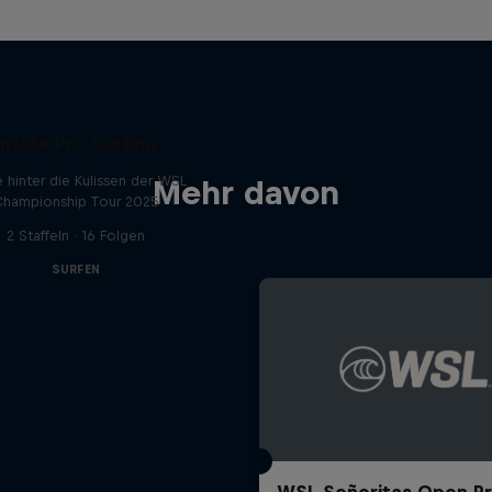
Inside Pro Surfing
e hinter die Kulissen der WSL
Mehr davon
hampionship Tour 2025
2 Staffeln · 16 Folgen
SURFEN
WSL Señoritas Open P