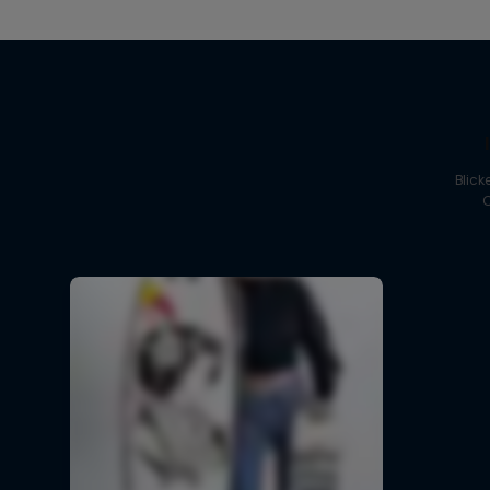
Blick
C