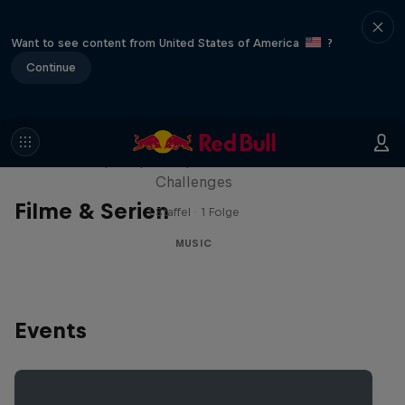
Want to see content from United States of America
?
Continue
Red Bull Trapped
Die Hip-Hop-Escape-Show mit wilden
Challenges
Filme & Serien
1 Staffel · 1 Folge
MUSIC
Events