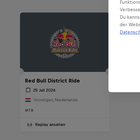
Funktion
Verbesse
Du kanns
der Webs
Datensch
Red Bull District Ride
25 Juli 2026
Groningen, Niederlande
MTB
Replay ansehen