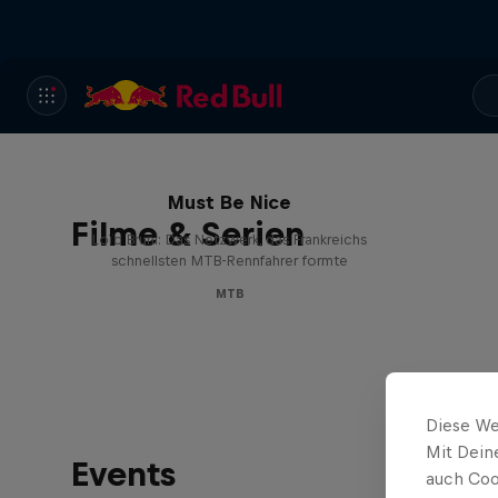
Must Be Nice
Filme & Serien
Loïc Bruni: Das Netzwerk, das Frankreichs
schnellsten MTB-Rennfahrer formte
MTB
Diese We
Mit Dein
Events
auch Coo