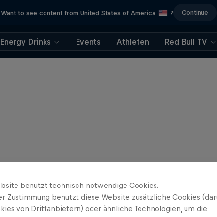
Continue
Want to see content from United States of America
?
Energy Drinks
Events
Athleten
Red Bull TV
bsite benutzt technisch notwendige Cookies.
er Zustimmung benutzt diese Website zusätzliche Cookies (dar
kies von Drittanbietern) oder ähnliche Technologien, um die