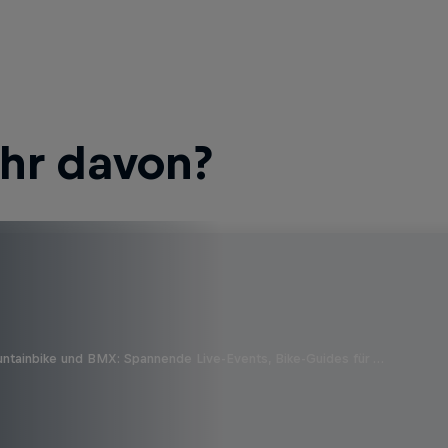
ehr davon?
untainbike und BMX: Spannende Live-Events, Bike-Guides für …