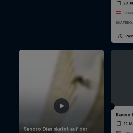
20 J
Innsb
SKATEBO
Pas
Kasso 
22 M
Long