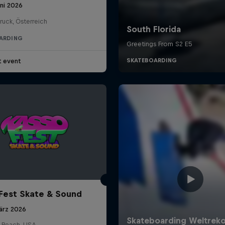
uni 2026
ruck, Österreich
ARDING
t event
Fest Skate & Sound
ärz 2026
 Beach, USA