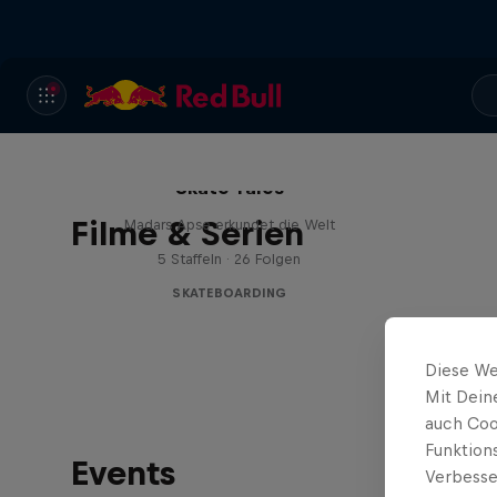
Skate Tales
Filme & Serien
Madars Apse erkundet die Welt
5 Staffeln · 26 Folgen
SKATEBOARDING
Diese We
Mit Dein
auch Coo
Funktion
Events
Verbesse