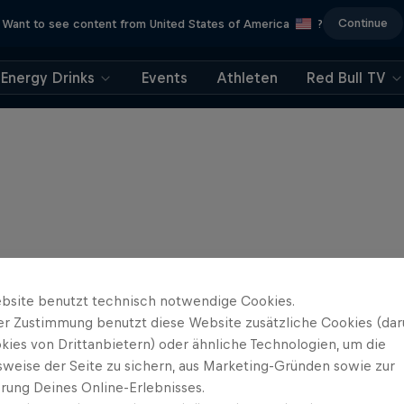
Continue
Want to see content from United States of America
?
Energy Drinks
Events
Athleten
Red Bull TV
bsite benutzt technisch notwendige Cookies.
er Zustimmung benutzt diese Website zusätzliche Cookies (dar
kies von Drittanbietern) oder ähnliche Technologien, um die
sweise der Seite zu sichern, aus Marketing-Gründen sowie zur
rung Deines Online-Erlebnisses.