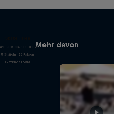
Skate Tales
Mehr davon
ars Apse erkundet die Welt
5 Staffeln · 26 Folgen
SKATEBOARDING