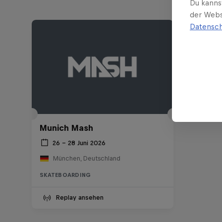
Du kanns
der Webs
Datensch
Munich Mash
26 – 28 Juni 2026
München, Deutschland
SKATEBOARDING
Replay ansehen