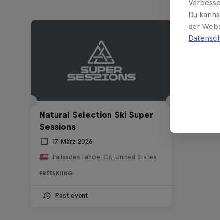
Verbesse
Du kanns
der Webs
Datensch
Natural Selection Ski Super
Sessions
17 März 2026
Palisades Tahoe, CA, United States
FREESKIING
Past event