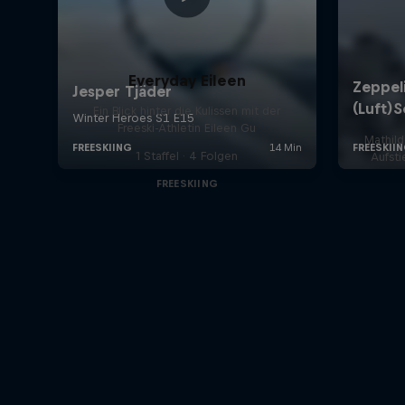
Everyday Eileen
Ein Blick hinter die Kulissen mit der
Freeski-Athletin Eileen Gu
Mathil
1 Staffel · 4 Folgen
Aufsti
FREESKIING