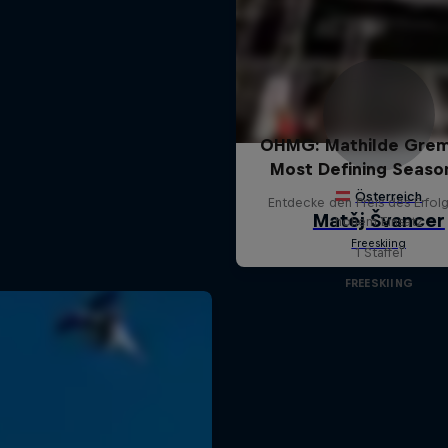
OHMG: Mathilde Grem
Most Defining Seaso
Entdecke den Preis des Erfolg
hohem Einsatz
1 Staffel
FREESKIING