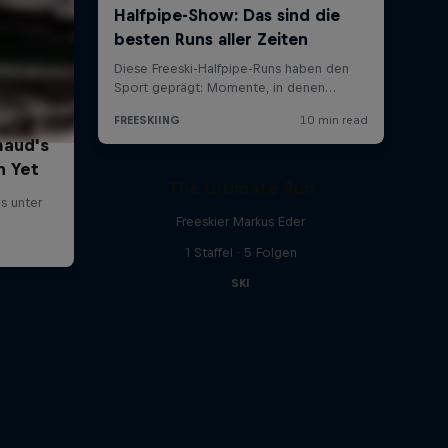
aud's
n Yet
The Ultimate Run
s unter
Freeskier Markus Eder
1 Staffel · 5 Folgen
SKI