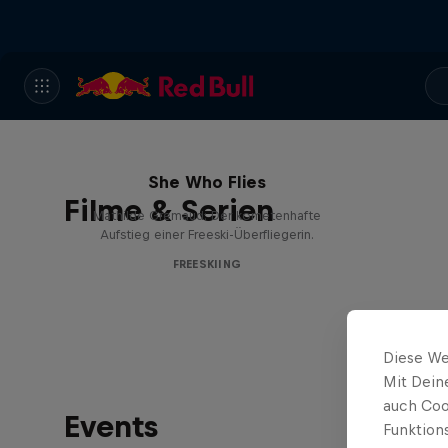
She Who Flies
Filme & Serien
Mathilde Gremaud: Der kometenhafte
Aufstieg einer Freeski-Überfliegerin.
FREESKIING
Diese We
Mit Dein
auch Coo
Events
Funktion