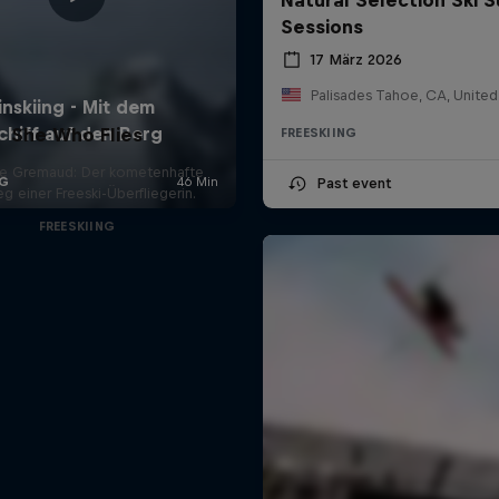
Sessions
17 März 2026
Palisades Tahoe, CA, United
She Who Flies
FREESKIING
de Gremaud: Der kometenhafte
Past event
eg einer Freeski-Überfliegerin.
FREESKIING