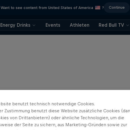
Continue
Want to see content from United States of America
?
Energy Drinks
Events
Athleten
Red Bull TV
bsite benutzt technisch notwendige Cookies.
er Zustimmung benutzt diese Website zusätzliche Cookies (dar
kies von Drittanbietern) oder ähnliche Technologien, um die
sweise der Seite zu sichern, aus Marketing-Gründen sowie zur