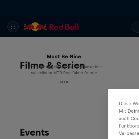
Must Be Nice
Filme & Serien
Loïc Bruni: Das Netzwerk, das Frankreichs
schnellsten MTB-Rennfahrer formte
MTB
Diese We
Mit Dein
auch Coo
Funktion
Events
Verbesse