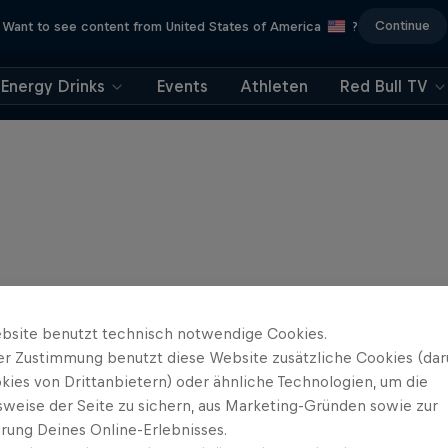
Continue
Want to see content from United States of America
?
Energy Drinks
Events
Athleten
Red Bull TV
bsite benutzt technisch notwendige Cookies.
er Zustimmung benutzt diese Website zusätzliche Cookies (dar
kies von Drittanbietern) oder ähnliche Technologien, um die
sweise der Seite zu sichern, aus Marketing-Gründen sowie zur
rung Deines Online-Erlebnisses.