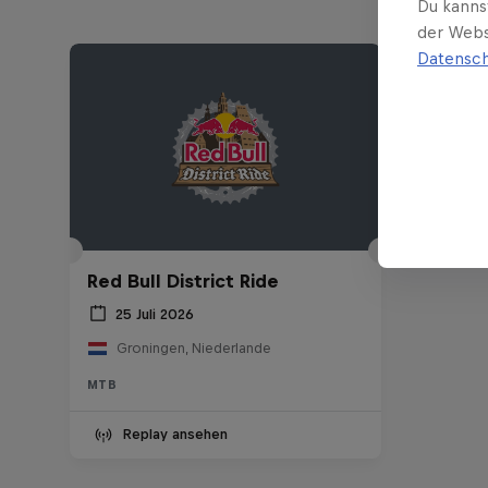
Du kanns
der Webs
Datensch
Red Bull District Ride
25 Juli 2026
Groningen, Niederlande
MTB
Replay ansehen