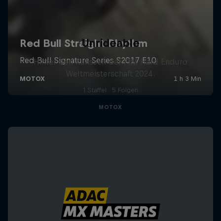
Unrideable
Hinter den Kulissen der FIM Hard Enduro
Weltmeisterschaft 2024.
1 Staffel · 5 Folgen
MOTOX