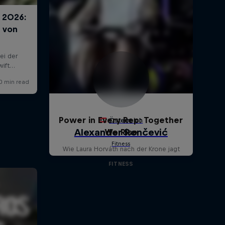
Power in Every Rep: Together
We Rise
Wie Laura Horváth nach der Krone jagt
FITNESS