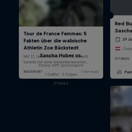
Red Bu
Sascha
29 Ju
Öste
Sascha Huber vs.
FITNESS
Fitness trifft Spitzensport
Pas
1 Staffel · 3 Folgen
FITNESS