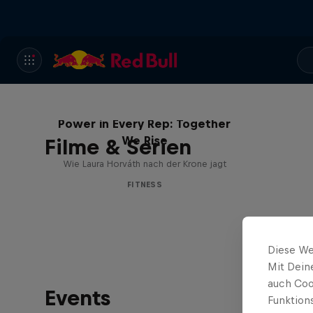
Power in Every Rep: Together
We Rise
Filme & Serien
Wie Laura Horváth nach der Krone jagt
FITNESS
Diese We
Mit Dein
auch Coo
Events
Funktion