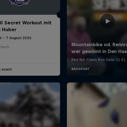
ll Secret Workout mit
 Huber
li – 7 August 2026
rreich
t event