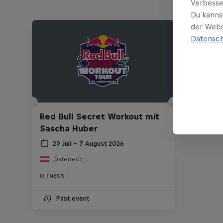
Verbesse
Du kanns
der Webs
Datensch
Red Bull Secret Workout mit
Sascha Huber
29 Juli – 7 August 2026
Österreich
FITNESS
Past event