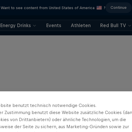
Continue
Want to see content from United States of America
?
Energy Drinks
Events
Athleten
Red Bull TV
bsite benutzt technisch notwendige Cookies.
er Zustimmung benutzt diese Website zusätzliche Cookies (dar
kies von Drittanbietern) oder ähnliche Technologien, um die
sweise der Seite zu sichern, aus Marketing-Gründen sowie zur