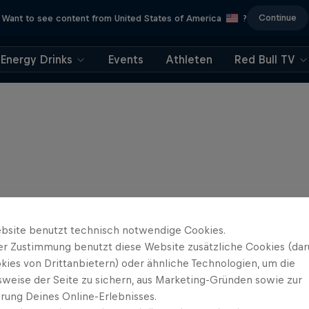
Continue
Want to see content from United States of America
?
Energy Drinks
Events
Athleten
Red Bull TV
bsite benutzt technisch notwendige Cookies.
er Zustimmung benutzt diese Website zusätzliche Cookies (dar
kies von Drittanbietern) oder ähnliche Technologien, um die
sweise der Seite zu sichern, aus Marketing-Gründen sowie zur
rung Deines Online-Erlebnisses.