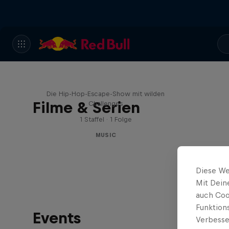
Red Bull Trapped
Die Hip-Hop-Escape-Show mit wilden
Filme & Serien
Challenges
1 Staffel · 1 Folge
MUSIC
Diese We
Mit Dein
auch Coo
Funktion
Events
Verbesse