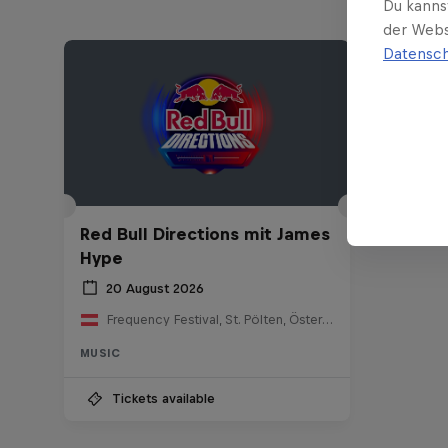
Du kanns
der Webs
Datensch
Red Bull Directions mit James
Hype
20 August 2026
Frequency Festival, St. Pölten, Österreich
MUSIC
Tickets available