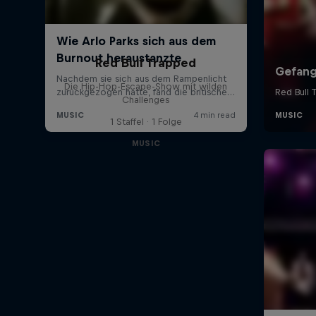
Red Bull Trapped
Die Hip-Hop-Escape-Show mit wilden
Challenges
1 Staffel · 1 Folge
MUSIC