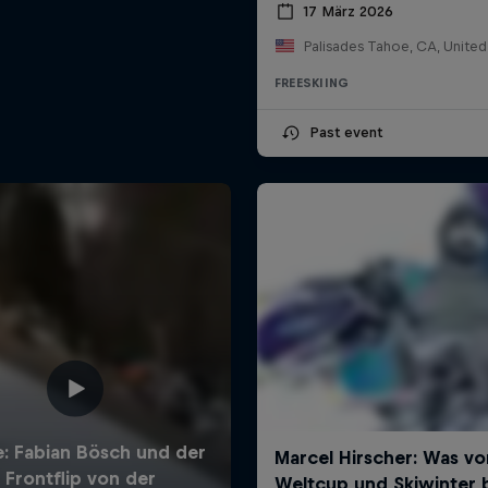
17 März 2026
Palisades Tahoe, CA, United
FREESKIING
Past event