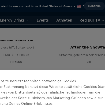
Continue
Want to see content from United States of America
?
Energy Drinks
Events
Athleten
Red Bull TV
Sascha Huber vs.
After the Snowfa
itness trifft Spitzensport
1 Staffel · 3 Folgen
Skifahren, gefeiert in seiner rein
FITNESS
SKI
bsite benutzt technisch notwendige Cookies.
er Zustimmung benutzt diese Website zusätzliche Cookies (dar
kies von Drittanbietern) oder ähnliche Technologien, um die
sweise der Seite zu sichern, aus Marketing-Gründen sowie zur
rung Deines Online-Erlebnisses.