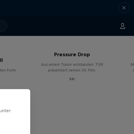
Pressure Drop
ll
Aus einem Traum entstanden: TGR
M
sten Form.
präsentiert seinen 30. Film.
SKI
unter