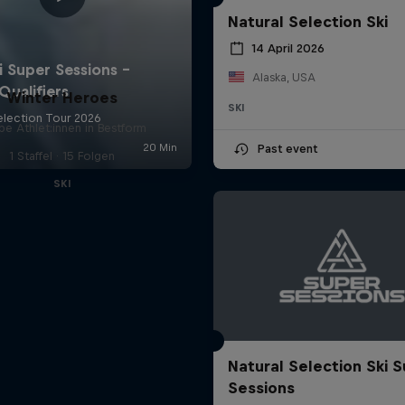
Natural Selection Ski
14 April 2026
Alaska, USA
Winter Heroes
SKI
be Athlet:innen in Bestform
Past event
1 Staffel · 15 Folgen
SKI
Natural Selection Ski 
Sessions