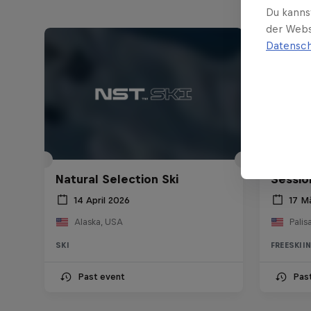
Du kanns
der Webs
Datensch
Natura
Natural Selection Ski
Sessio
14 April 2026
17 M
Alaska, USA
Palis
SKI
FREESKII
Past event
Pas