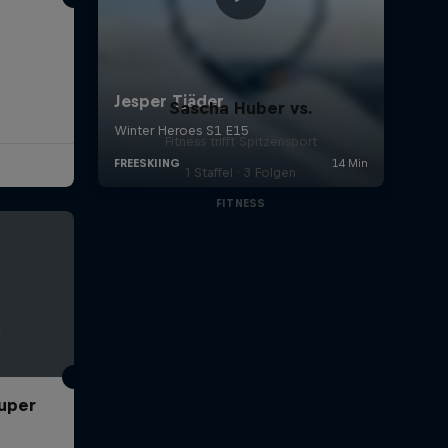
Sascha Huber vs.
Fitness trifft Spitzensport
1 Staffel · 3 Folgen
FITNESS
Super