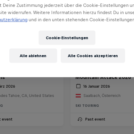
t Deine Zustimmung jederzeit über die Cookie-Einstellungen un
ite widerrufen. Weitere Informationen hierzu findest Du in uns
utzerklärung
und in den unten stehenden Cookie-Einstellungen
Cookie-Einstellungen
Alle ablehnen
Alle Cookies akzeptieren
l Selection Ski Super
ns
Mountain Attack 2026
ärz 2026
16 Januar 2026
ades Tahoe, CA, United States
Saalbach, Österreich
NG
SKI TOURING
t event
Past event