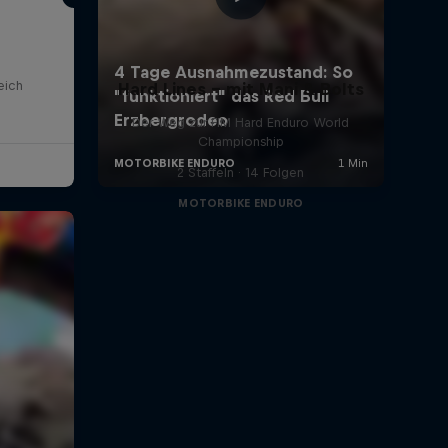
eich
Hard Lines – mit Mani & Bolts
Der Weg zur FIM Hard Enduro World
Championship
2 Staffeln · 14 Folgen
MOTORBIKE ENDURO