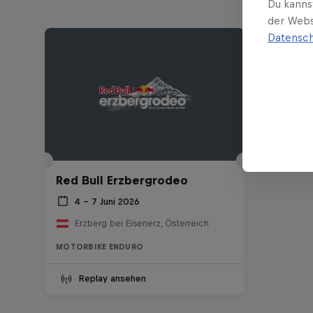
Du kanns
der Webs
Datensch
Red Bull Erzbergrodeo
4 – 7 Juni 2026
Erzberg bei Eisenerz, Österreich
MOTORBIKE ENDURO
Replay ansehen