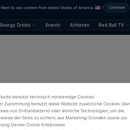
Continue
Want to see content from United States of America
?
Energy Drinks
Events
Athleten
Red Bull TV
bsite benutzt technisch notwendige Cookies.
er Zustimmung benutzt diese Website zusätzliche Cookies (dar
kies von Drittanbietern) oder ähnliche Technologien, um die
sweise der Seite zu sichern, aus Marketing-Gründen sowie zur
rung Deines Online-Erlebnisses.