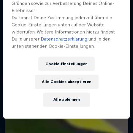
Gründen sowie zur Verbesserung Deines Online-
Erlebnisses.
MotoGP™ Großer Preis von
Du kannst Deine Zustimmung jederzeit über die
Großbritannien
Cookie-Einstellungen unten auf der Website
widerrufen. Weitere Informationen hierzu findest
9 August 2026
Du in unserer
Datenschutzerklärung
und in den
Silverstone Circuit, Vereinigtes Königreich
unten stehenden Cookie-Einstellungen.
MOTOGP
Cookie-Einstellungen
Upcoming event
Alle Cookies akzeptieren
Alle ablehnen