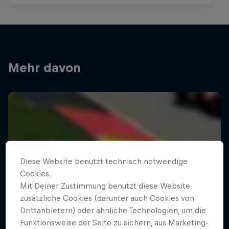
Mehr davon
Diese Website benutzt technisch notwendige
Cookies.
Mit Deiner Zustimmung benutzt diese Website
zusätzliche Cookies (darunter auch Cookies von
Drittanbietern) oder ähnliche Technologien, um die
Funktionsweise der Seite zu sichern, aus Marketing-