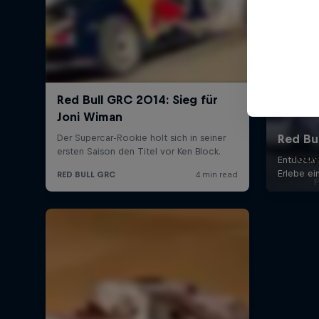
Toby
F