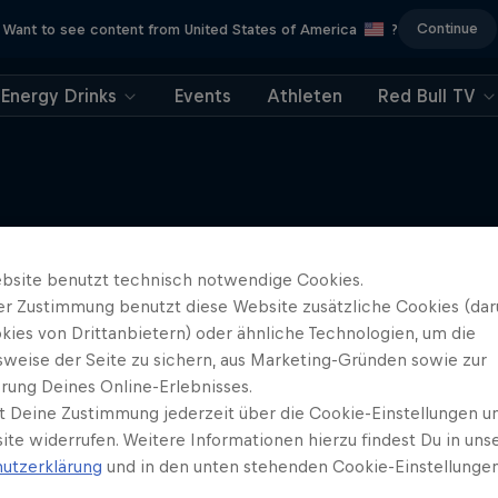
Continue
Want to see content from United States of America
?
Energy Drinks
Events
Athleten
Red Bull TV
Mehr davon
bsite benutzt technisch notwendige Cookies.
er Zustimmung benutzt diese Website zusätzliche Cookies (dar
kies von Drittanbietern) oder ähnliche Technologien, um die
sweise der Seite zu sichern, aus Marketing-Gründen sowie zur
rung Deines Online-Erlebnisses.
t Deine Zustimmung jederzeit über die Cookie-Einstellungen un
ite widerrufen. Weitere Informationen hierzu findest Du in uns
utzerklärung
und in den unten stehenden Cookie-Einstellungen