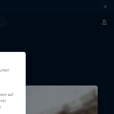
unter
ten auf
erer
.