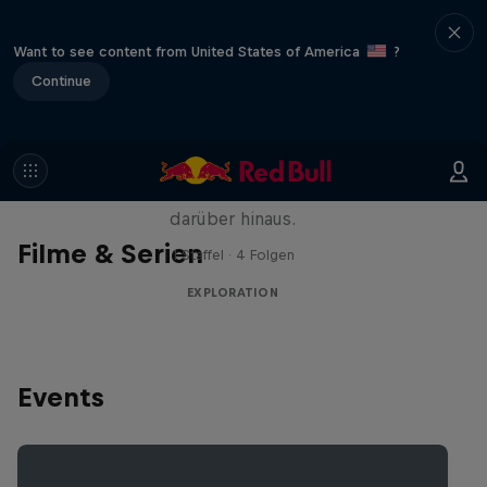
Want to see content from United States of America
?
Continue
Natural Heights
Neue Höhen erklimmen – am Fels und
darüber hinaus.
Filme & Serien
1 Staffel · 4 Folgen
EXPLORATION
Events