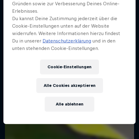
Gründen sowie zur Verbesserung Deines Online-
Erlebnisses.
MotoGP™ Großer Preis von
Du kannst Deine Zustimmung jederzeit über die
Großbritannien
Cookie-Einstellungen unten auf der Website
widerrufen. Weitere Informationen hierzu findest
9 August 2026
Du in unserer
Datenschutzerklärung
und in den
Silverstone Circuit, Vereinigtes Königreich
unten stehenden Cookie-Einstellungen.
MOTOGP
Cookie-Einstellungen
Past event
Alle Cookies akzeptieren
Alle ablehnen