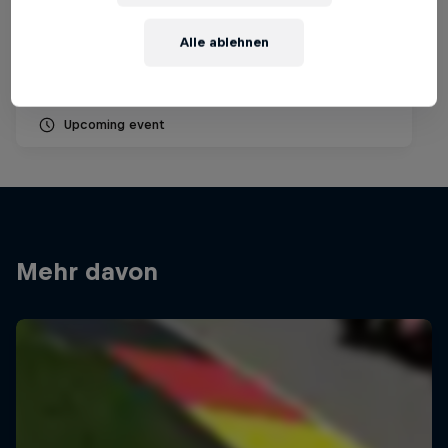
9 August 2026
Silverstone Circuit, Vereinigtes Königreich
Alle ablehnen
MOTOGP
Upcoming event
Mehr davon