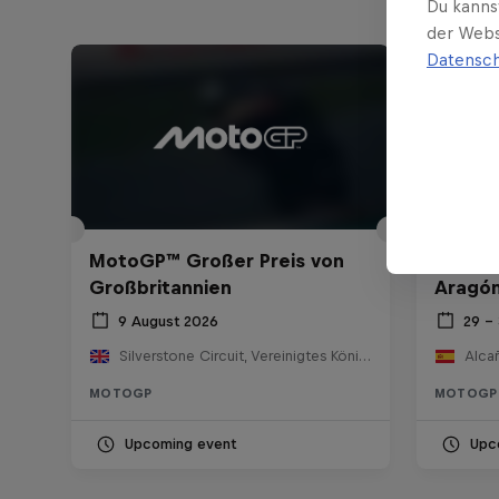
Du kanns
der Webs
Datensch
MotoGP™ Großer Preis von
MotoGP
Großbritannien
Aragó
9 August 2026
29 –
Silverstone Circuit, Vereinigtes Königreich
Alcañ
MOTOGP
MOTOGP
Upcoming event
Upc