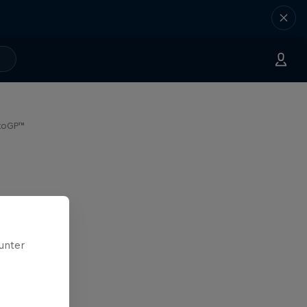
otoGP™
unter