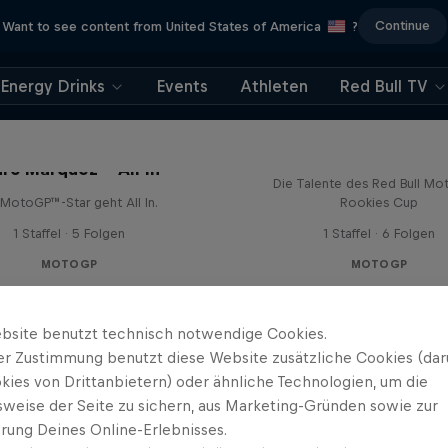
Continue
Want to see content from United States of America
?
Energy Drinks
Events
Athleten
Red Bull TV
Born Racers
rc Márquez – All In
Die Talente des Red Bull M
 MotoGP™-Star geht All In.
Rookies Cup
1 Staffel · 5 Folgen
1 Staffel · 6 Folgen
MOTOGP
MOTOGP
bsite benutzt technisch notwendige Cookies.
er Zustimmung benutzt diese Website zusätzliche Cookies (dar
kies von Drittanbietern) oder ähnliche Technologien, um die
sweise der Seite zu sichern, aus Marketing-Gründen sowie zur
rung Deines Online-Erlebnisses.