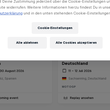
t Deine Zustimmung jederzeit über die Cookie-Einstellungen un
ite widerrufen. Weitere Informationen hierzu findest Du in uns
utzerklärung
und in den unten stehenden Cookie-Einstellungen
Cookie-Einstellungen
Alle ablehnen
Alle Cookies akzeptieren
™ Großer Preis von
MotoGP™ Großer Preis
n
Deutschland
 30 August 2026
11 – 12 Juli 2026
iz, Spanien
Sachsenring, Deutschland
MOTOGP
oming event
Replay ansehen