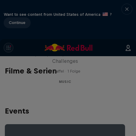
Want to see content from United States of America
?
Continue
Red Bull Trapped
Die Hip-Hop-Escape-Show mit wilden
Challenges
Filme & Serien
1 Staffel · 1 Folge
MUSIC
Events