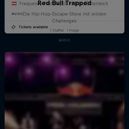
Red Bull Trapped
Frequency Festival, St. Pölten, Österreich
Die Hip-Hop-Escape-Show mit wilden
MUSIC
Challenges
Tickets available
1 Staffel · 1 Folge
MUSIC