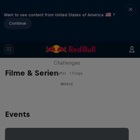
Want to see content from United States of America
?
Continue
Red Bull Trapped
Die Hip-Hop-Escape-Show mit wilden
Challenges
Filme & Serien
1 Staffel · 1 Folge
MUSIC
Events