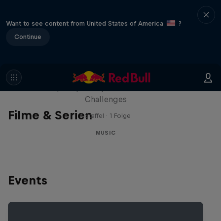
Want to see content from United States of America
?
Continue
Red Bull Trapped
Die Hip-Hop-Escape-Show mit wilden
Challenges
Filme & Serien
1 Staffel · 1 Folge
MUSIC
Events