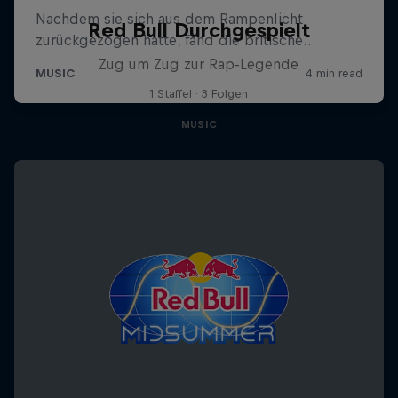
Red Bull Durchgespielt
Zug um Zug zur Rap-Legende
1 Staffel · 3 Folgen
MUSIC