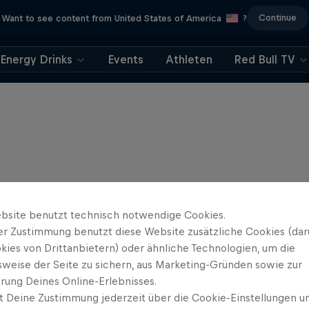
Continue
Want to see content from United States of America
?
Energy Drinks
Events
Athleten
Red Bull TV
bsite benutzt technisch notwendige Cookies.
er Zustimmung benutzt diese Website zusätzliche Cookies (dar
kies von Drittanbietern) oder ähnliche Technologien, um die
sweise der Seite zu sichern, aus Marketing-Gründen sowie zur
rung Deines Online-Erlebnisses.
t Deine Zustimmung jederzeit über die Cookie-Einstellungen un