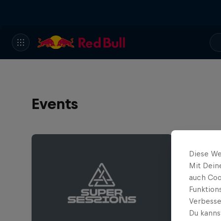
Events
Diese We
Mit Dein
auch Coo
Funktion
Verbesse
Du kanns