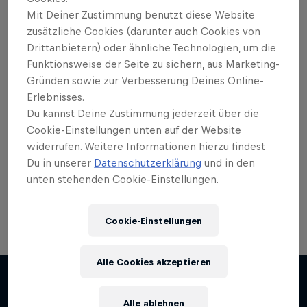
Mit Deiner Zustimmung benutzt diese Website
zusätzliche Cookies (darunter auch Cookies von
Drittanbietern) oder ähnliche Technologien, um die
Funktionsweise der Seite zu sichern, aus Marketing-
Willst du mehr davon?
Gründen sowie zur Verbesserung Deines Online-
Erlebnisses.
Du kannst Deine Zustimmung jederzeit über die
Cookie-Einstellungen unten auf der Website
Bike
widerrufen. Weitere Informationen hierzu findest
Du in unserer
Datenschutzerklärung
und in den
Hier findest du alles rund ums Thema
Mountainbike und BMX: Spannende Live-Events,
unten stehenden Cookie-Einstellungen.
Bike-Guides für …
Cookie-Einstellungen
Alle Cookies akzeptieren
Alle ablehnen