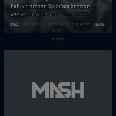
Masters of Dirt – Freestyle
Showdown Tour 2025
Roh, unerbittlich und näher an der Action als je
zuvor.
MOTOX