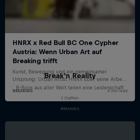
Break'n Reality
B-Boys aus aller Welt teilen eine Leidenschaft
2 Staffeln
BREAKING