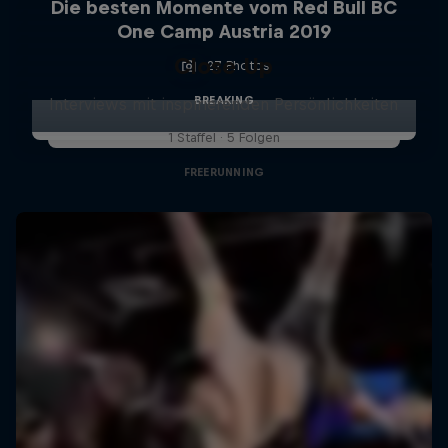
Die besten Momente vom Red Bull BC
One Camp Austria 2019
Close Up
27 Photos
BREAKING
Interviews mit inspirierenden Persönlichkeiten
1 Staffel · 5 Folgen
FREERUNNING