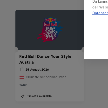
Du kanns
der Webs
Datensch
Red Bull Dance Your Style
Austria
28 August 2026
Gloriette Schönbrunn, Wien
TANZ
Tickets available