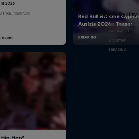
ril 2026
 Blanka, Innsbruck
Break'n Reality
G
B-Boys aus aller Welt teilen
Leidenschaft
t event
2 Staffeln
BREAKING