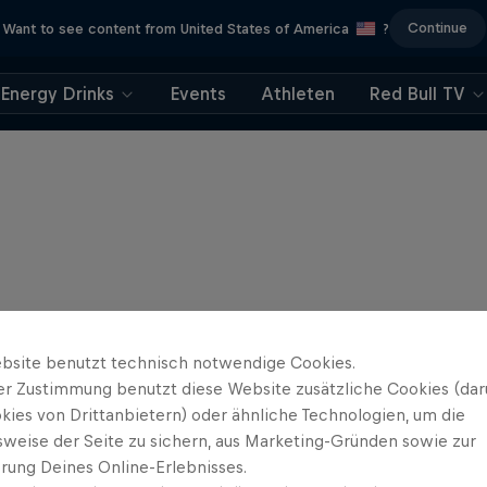
Continue
Want to see content from United States of America
?
Energy Drinks
Events
Athleten
Red Bull TV
bsite benutzt technisch notwendige Cookies.
er Zustimmung benutzt diese Website zusätzliche Cookies (dar
kies von Drittanbietern) oder ähnliche Technologien, um die
sweise der Seite zu sichern, aus Marketing-Gründen sowie zur
rung Deines Online-Erlebnisses.