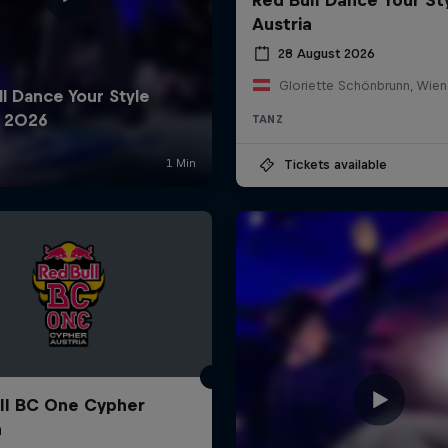
Austria
28 August 2026
Gloriette Schönbrunn, Wien
TANZ
Tickets available
ll BC One Cypher
a