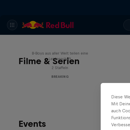
Break'n Reality
B-Boys aus aller Welt teilen eine
Filme & Serien
Leidenschaft
2 Staffeln
BREAKING
Diese We
Mit Dein
auch Coo
Funktion
Events
Verbesse